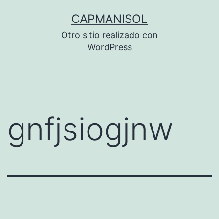
Saltar
CAPMANISOL
al
Otro sitio realizado con
contenido
WordPress
gnfjsiogjnw